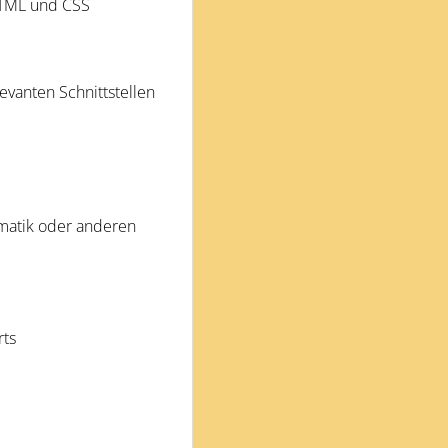
HTML und CSS
vanten Schnittstellen
rmatik oder anderen
rts