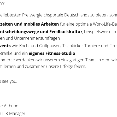
h?
eliebtesten Preisvergleichsportale Deutschlands zu bieten, so
tszeiten und mobiles Arbeiten
für eine optimale Work-Life-Ba
Entscheidungswege und Feedbackkultur
, beispielsweise i
gen und Unternehmensumfragen
vents
wie Koch- und Grillpausen, Tischkicker-Turniere und Fir
etränke und ein
eigenes Fitness-Studio
mmerce verdanken wir unserem einzigartigen Team, in dem wir
m lernen und zusammen unsere Erfolge feiern.
o see you.
e Althuon
r HR Manager