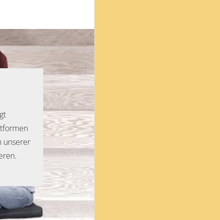
gt
ttformen
n unserer
eren.