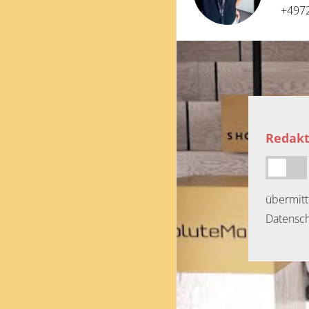
+497
Redakt
übermitt
Datensch